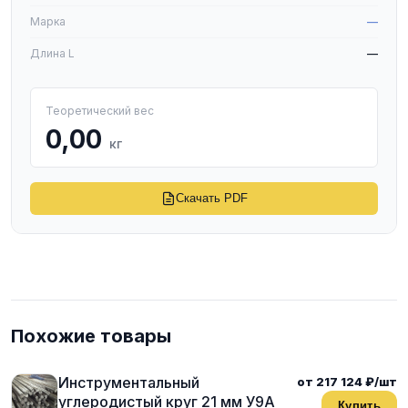
Марка
—
Длина L
—
Теоретический вес
0,00
кг
Скачать PDF
Похожие товары
Инструментальный
от 217 124 ₽/шт
углеродистый круг 21 мм У9А
Купить