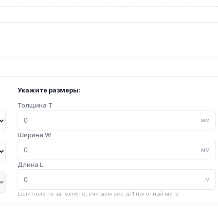
Укажите размеры:
Толщина T
мм
Ширина W
мм
Длина L
м
Если поле не заполнено, считаем вес за 1 погонный метр