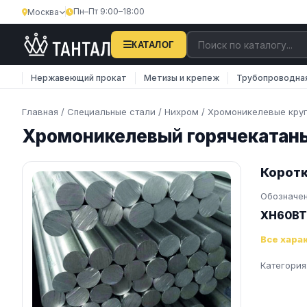
Пн–Пт 9:00–18:00
Москва
КАТАЛОГ
Нержавеющий прокат
Метизы и крепеж
Трубопроводна
Главная
/
Специальные стали
/
Нихром
/
Хромоникелевые кру
Хромоникелевый горячекатан
Коротк
Обозначе
ХН60В
Все хара
Категория