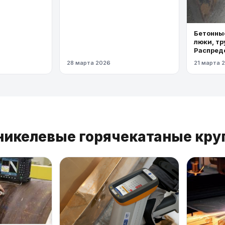
Бетонные
люки, тр
Распред
газопров
28 марта 2026
21 марта 
давлени
никелевые горячекатаные кру