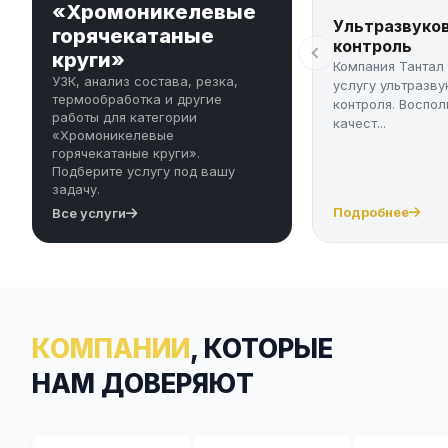
«Хромоникелевые
Ультразвуко
горячекатаные
контроль
круги»
Компания Тантал
УЗК, анализ состава, резка,
услугу ультразву
термообработка и другие
контроля. Воспол
работы для категории
качест...
«Хромоникелевые
горячекатаные круги».
Подберите услугу под вашу
задачу.
Подробнее
Все услуги
КОМПАНИИ
, КОТОРЫЕ
НАМ ДОВЕРЯЮТ