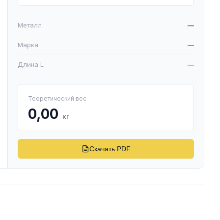
Металл
—
Марка
—
Длина L
—
Теоретический вес
0,00
кг
Скачать PDF