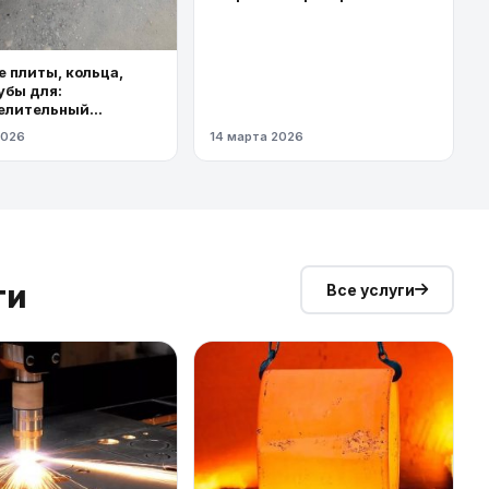
торговыми площадями
 плиты, кольца,
убы для:
елительный
од высокого
2026
14 марта 2026
я
ги
Все услуги