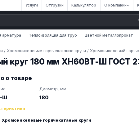
Услуги
Отгрузки
Калькулятор
О компании
я арматура
Теплоизоляция для труб
Цветной металлопрокат
ги
/
Хромоникелевые горячекатаные круги
/
Хромоникелевый горяч
ый круг 180 мм ХН60ВТ-Ш ГОСТ 2
о о товаре
ние
Диаметр, мм
Т-Ш
180
ктеристики
:
Хромоникелевые горячекатаные круги