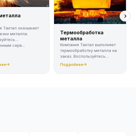
 металла
я Тантал оказывает
Термообработка
резки металла.
металла
зуйтесь
Компания Тантал выполняет
нным серв...
термообработку металла на
заказ. Воспользуйтесь
качест...
нее
Подробнее