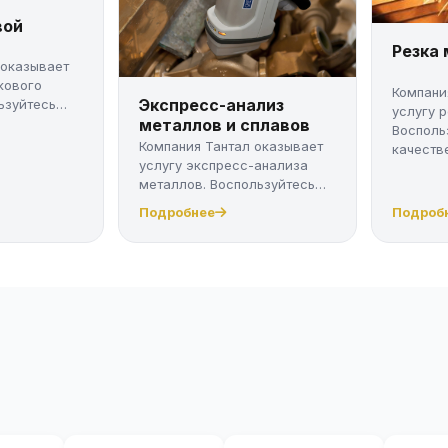
вой
Резка
 оказывает
кового
Компани
Экспресс-анализ
ьзуйтесь
услугу 
металлов и сплавов
Восполь
Компания Тантал оказывает
качестве
услугу экспресс-анализа
металлов. Воспользуйтесь
качес...
Подробнее
Подроб