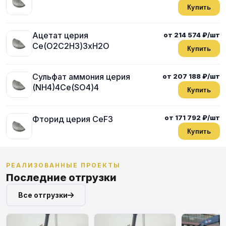
Купить
Ацетат церия
от 214 574 ₽/шт
Ce(O2C2H3)3xH2O
Купить
Сульфат аммония церия
от 207 188 ₽/шт
(NH4)4Ce(SO4)4
Купить
от 171 792 ₽/шт
Фторид церия CeF3
Купить
РЕАЛИЗОВАННЫЕ ПРОЕКТЫ
Последние отгрузки
Все отгрузки