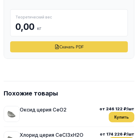
Теоретический вес
0,00
кг
Скачать PDF
Похожие товары
от 246 122 ₽/шт
Оксид церия CeO2
Купить
от 174 226 ₽/шт
Хлорид церия CeCl3xH2O