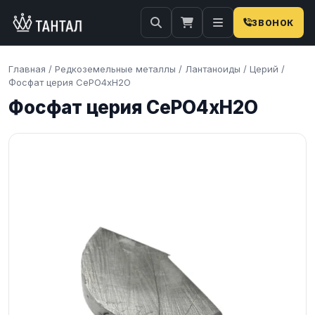
ЗВОНОК
Главная
/
Редкоземельные металлы
/
Лантаноиды
/
Церий
/
Фосфат церия CePO4хH2O
Фосфат церия CePO4хH2O