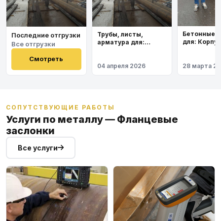
Бетонные 
Трубы, листы,
Последние отгрузки
для: Корпу
арматура для:
Все отгрузки
института
Космодром
Восточный
Смотреть
04 апреля 2026
28 марта 2
СОПУТСТВУЮЩИЕ РАБОТЫ
Услуги по металлу — Фланцевые
заслонки
Все услуги