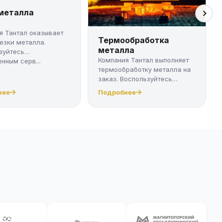
 металла
я Тантал оказывает
Термообработка
резки металла.
металла
зуйтесь
Компания Тантал выполняет
нным серв...
термообработку металла на
заказ. Воспользуйтесь
качест...
нее
Подробнее