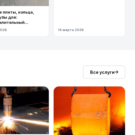
 плиты, кольца,
убы для:
елительный
од высокого
2026
14 марта 2026
я
Все услуги