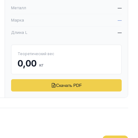
Металл
—
Марка
—
Длина L
—
Теоретический вес
0,00
кг
Скачать PDF