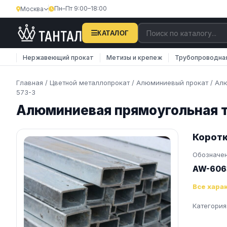
Пн–Пт 9:00–18:00
Москва
×
Затрудняетесь с поиском?
КАТАЛОГ
Наши менеджеры оперативно подберут вам
Нержавеющий прокат
Метизы и крепеж
Трубопроводна
необходимую продукцию. Закажите обратную
связь…
Главная
/
Цветной металлопрокат
/
Алюминиевый прокат
/
Алю
573-3
Телефон
E-mail
Алюминиевая прямоугольная т
Коротк
Обозначе
AW-606
Все хара
ОТПРАВИТЬ
Категория
Нажимая на кнопку, вы соглашаетесь на
обработку
персональных данных