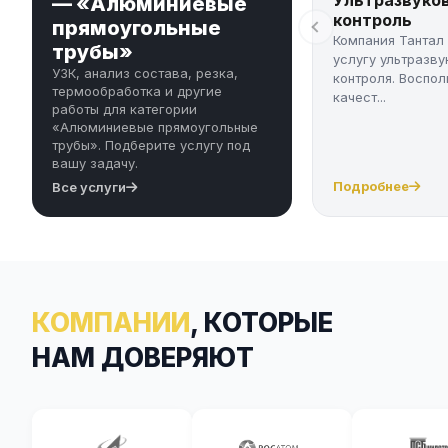
— «Алюминиевые
контроль
прямоугольные
Компания Тантал
трубы»
услугу ультразву
УЗК, анализ состава, резка,
контроля. Воспол
термообработка и другие
качест...
работы для категории
«Алюминиевые прямоугольные
трубы». Подберите услугу под
вашу задачу.
Подробнее
Все услуги
КОМПАНИИ
, КОТОРЫЕ
НАМ ДОВЕРЯЮТ