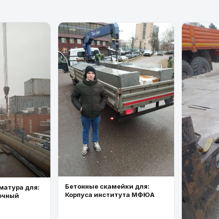
Бетонные скамейки для:
матура для:
Корпуса института МФЮА
очный