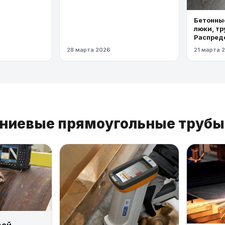
Бетонные
люки, тр
Распред
газопров
28 марта 2026
21 марта 
давлени
иниевые прямоугольные трубы
вой