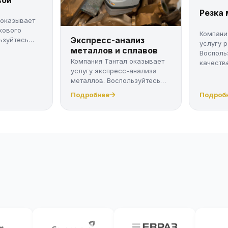
Резка
 оказывает
кового
Компани
Экспресс-анализ
ьзуйтесь
услугу 
металлов и сплавов
Восполь
Компания Тантал оказывает
качестве
услугу экспресс-анализа
металлов. Воспользуйтесь
качес...
Подробнее
Подроб