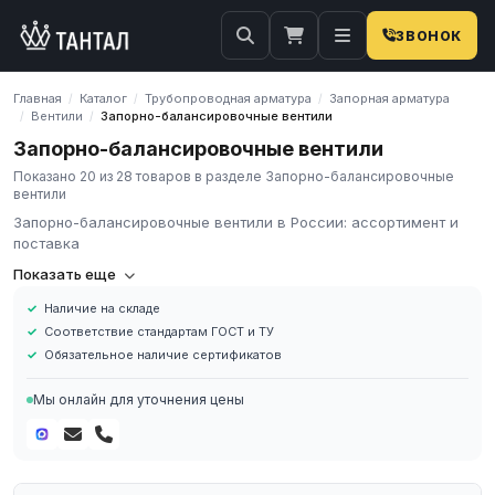
ЗВОНОК
Главная
Каталог
Трубопроводная арматура
Запорная арматура
/
/
/
Вентили
Запорно-балансировочные вентили
/
/
Запорно-балансировочные вентили
Показано 20 из 28 товаров в разделе Запорно-балансировочные
вентили
Запорно-балансировочные вентили в России: ассортимент и
поставка
Компания «Тантал» предлагает Запорно-балансировочные
Показать еще
вентили в России. Мы осуществляем оптовые и розничные
Наличие на складе
поставки металлопроката и промышленных материалов по
Соответствие стандартам ГОСТ и ТУ
всей России.
Обязательное наличие сертификатов
В нашем каталоге представлен широкий ассортимент Запорно-
балансировочные вентили различных марок, размеров и типов.
Мы онлайн для уточнения цены
Все изделия соответствуют требованиям ГОСТ и ТУ, имеют
сертификаты качества.
Наличие на складе в России
Соответствие стандартам ГОСТ и ТУ