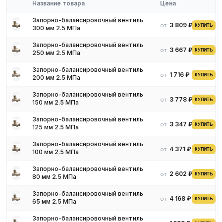
Название товара
Цена
Обязательное наличие сертификатов
Доставка по региону
Запорно-балансировочный вентиль
3 809 ₽
от
КУПИТЬ
300 мм 2.5 МПа
Для получения актуальных цен и наличия на складе свяжитесь
с нашими менеджерами. Мы предложим оптимальные условия
Запорно-балансировочный вентиль
поставки и доставки.
3 667 ₽
от
КУПИТЬ
250 мм 2.5 МПа
Запорно-балансировочный вентиль
1 716 ₽
от
КУПИТЬ
200 мм 2.5 МПа
Запорно-балансировочный вентиль
3 778 ₽
от
КУПИТЬ
150 мм 2.5 МПа
Запорно-балансировочный вентиль
3 347 ₽
от
КУПИТЬ
125 мм 2.5 МПа
Запорно-балансировочный вентиль
4 371 ₽
от
КУПИТЬ
100 мм 2.5 МПа
Запорно-балансировочный вентиль
2 602 ₽
от
КУПИТЬ
80 мм 2.5 МПа
Запорно-балансировочный вентиль
4 168 ₽
от
КУПИТЬ
65 мм 2.5 МПа
Запорно-балансировочный вентиль