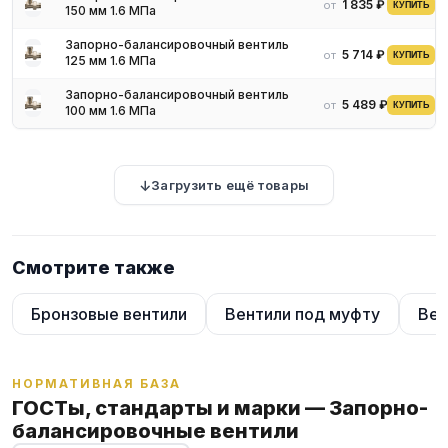
1 835 ₽
от
КУПИТЬ
150 мм 1.6 МПа
Запорно-балансировочный вентиль
5 714 ₽
от
КУПИТЬ
125 мм 1.6 МПа
Запорно-балансировочный вентиль
5 489 ₽
от
КУПИТЬ
100 мм 1.6 МПа
Загрузить ещё товары
Смотрите также
Бронзовые вентили
Вентили под муфту
Вен
НОРМАТИВНАЯ БАЗА
ГОСТы, стандарты и марки — Запорно-
балансировочные вентили