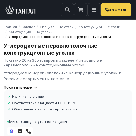
ЗВОНОК
Главная
Каталог
Специальные стали
Конструкционные стали
/
/
/
Конструкционные уголки
/
Углеродистые неравнополочные конструкционные уголки
/
Углеродистые неравнополочные
конструкционные уголки
Показано 20 из 305 товаров в разделе Углеродистые
неравнополочные конструкционные уголки
Углеродистые неравнополочные конструкционные уголки в
России: ассортимент и поставка
Конструкционные уголки
Показать еще
неравнополочные углеродистые
Наличие на складе
Соответствие стандартам ГОСТ и ТУ
Обязательное наличие сертификатов
Уголки — фасонный металлопрокат Г-образного сечения с
перпендикулярными сторонами. Грани изделия выполнены с
Мы онлайн для уточнения цены
разной шириной. Важными характеристиками продукции
являются большая поперечная жесткость и высокая
износостойкость.