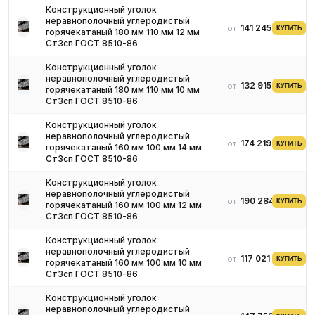
Конструкционный уголок
неравнополочный углеродистый
Уголки выпускаются с размерами сечения от 25х16х3 мм до
141 245 ₽
от
КУПИТЬ
горячекатаный 180 мм 110 мм 12 мм
200х125х16 мм. Металлопрокат поставляется с длиной 4-12 м,
Ст3сп ГОСТ 8510-86
при этом можно выбрать мерную, кратную мерную и немерную
Конструкционный уголок
длину. Поставка изделий с длиной, превышающей 12 м,
неравнополочный углеродистый
осуществляется по согласованию с заказчиком.
132 915 ₽
от
КУПИТЬ
горячекатаный 180 мм 110 мм 10 мм
Ст3сп ГОСТ 8510-86
Производство
Конструкционный уголок
неравнополочный углеродистый
В процесс производства стальная заготовка разогревается до
174 219 ₽
от
КУПИТЬ
горячекатаный 160 мм 100 мм 14 мм
900-1200 градусов, что зависит от состава применяемой марки
Ст3сп ГОСТ 8510-86
стали. После этого заготовки пропускаются между валками на
Конструкционный уголок
прокатном стане, в результате формируются нужные размеры
неравнополочный углеродистый
изделия. Для изготовления углеродистых уголков по ГОСТ 8510
190 284 ₽
от
КУПИТЬ
горячекатаный 160 мм 100 мм 12 мм
используется горячекатаный способ.
Ст3сп ГОСТ 8510-86
Области применения
Конструкционный уголок
неравнополочный углеродистый
117 021 ₽
от
КУПИТЬ
горячекатаный 160 мм 100 мм 10 мм
Горячекатаные уголки из сталей Ст10, Ст20, Ст3, Ст3сп
Ст3сп ГОСТ 8510-86
эффективно применяются в строительных целях. Конструкции из
Конструкционный уголок
уголков характеризуются высокой прочностью, выдерживают
неравнополочный углеродистый
перепады температуры и влажности.