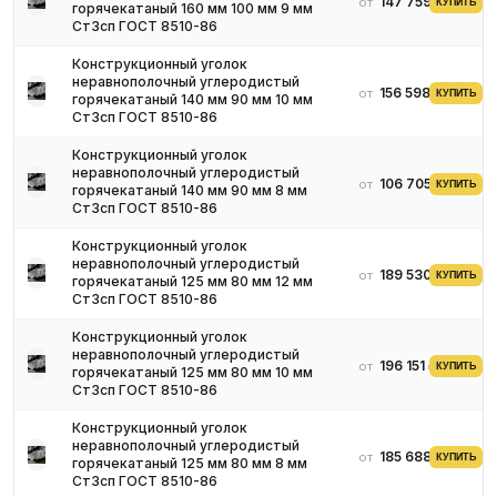
147 759 ₽
от
КУПИТЬ
горячекатаный 160 мм 100 мм 9 мм
Когда монтируются наземные трубопроводы, такой угловой
Ст3сп ГОСТ 8510-86
профиль часто является незаменимым материалом. С помощью
Конструкционный уголок
неравнополочных уголков крепятся швеллеры и балки на
неравнополочный углеродистый
строительных объектах, усиливаются несущие
156 598 ₽
от
КУПИТЬ
горячекатаный 140 мм 90 мм 10 мм
металлоконструкции. Чаще всего применяются изделия с
Ст3сп ГОСТ 8510-86
размерами 125х80х8 мм, а также сечением 160х100х10 мм.
Конструкционный уголок
неравнополочный углеродистый
106 705 ₽
от
КУПИТЬ
горячекатаный 140 мм 90 мм 8 мм
Ст3сп ГОСТ 8510-86
Конструкционный уголок
неравнополочный углеродистый
189 530 ₽
от
КУПИТЬ
горячекатаный 125 мм 80 мм 12 мм
Ст3сп ГОСТ 8510-86
Конструкционный уголок
неравнополочный углеродистый
196 151 ₽
от
КУПИТЬ
горячекатаный 125 мм 80 мм 10 мм
Ст3сп ГОСТ 8510-86
Конструкционный уголок
неравнополочный углеродистый
185 688 ₽
от
КУПИТЬ
горячекатаный 125 мм 80 мм 8 мм
Ст3сп ГОСТ 8510-86