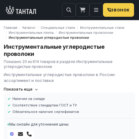
ЗВОНОК
Главная
Каталог
Специальные стали
Инструментальные стали
/
/
/
Инструментальные плиты
Инструментальные проволоки
/
/
Инструментальные углеродистые проволоки
/
Инструментальные углеродистые
проволоки
Показано 20 из 614 товаров в разделе Инструментальные
углеродистые проволоки
Инструментальные углеродистые проволоки в России:
ассортимент и поставка
Инструментальные углеродистые проволоки: ассортимент
Показать еще
и поставка
Наличие на складе
Инструментальные углеродистые проволоки — проволока из
Соответствие стандартам ГОСТ и ТУ
марок У7, У8А, У10А с высокой прочностью после закалки.
Обязательное наличие сертификатов
Диаметры от 0,5 до 12 мм.
ГК «Тантал» поставляет инструментальные углеродистые
Мы онлайн для уточнения цены
проволоки из марок У7, У8, У8А, У10, У10А, У12, У12А, 9ХС, ХВГ,
5ХНМ, 4Х5МФС, 40Х13, Х12М, Х12МФ, Р6М5, Р18, Р9, Р12. Прокат