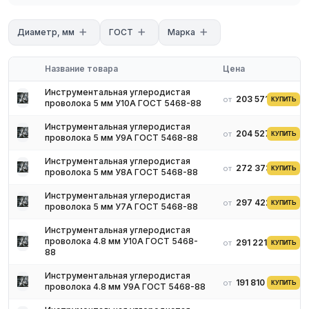
со склада в России, сертификаты на каждую партию.
Технические характеристики
Диаметр, мм
ГОСТ
Марка
Марки: ГОСТ 5950-2000
Сортамент: ГОСТ 26366
Состояние поставки: отожжённое (для обработки) или по
Название товара
Цена
согласованию
Инструментальная углеродистая
203 571 ₽
Применение
от
КУПИТЬ
проволока 5 мм У10А ГОСТ 5468-88
Пружины и рессоры
Инструментальная углеродистая
Проволока для наплавки
204 527 ₽
от
КУПИТЬ
проволока 5 мм У9А ГОСТ 5468-88
Мелкий калиброванный инструмент
Инструментальная углеродистая
Условия поставки
272 373 ₽
от
КУПИТЬ
проволока 5 мм У8А ГОСТ 5468-88
Наличие на складе в России
Резка в размер, термообработка по запросу
Инструментальная углеродистая
297 422 ₽
от
КУПИТЬ
проволока 5 мм У7А ГОСТ 5468-88
Сертификат ГОСТ 5950-2000, паспорт партии
Доставка по всей России
Инструментальная углеродистая
проволока 4.8 мм У10А ГОСТ 5468-
291 221 ₽
от
КУПИТЬ
88
Инструментальная углеродистая
191 810 ₽
от
КУПИТЬ
проволока 4.8 мм У9А ГОСТ 5468-88