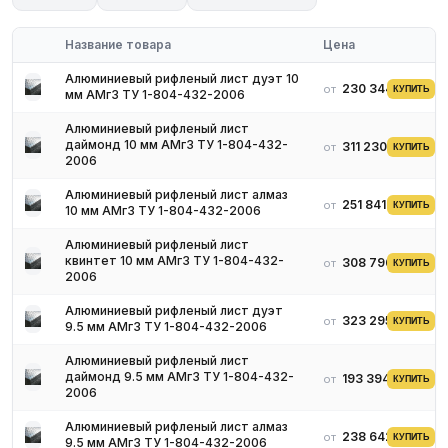
технические покрытия. Обшивка, элементы конструкций,
декоративные решения в промышленности и строительстве.
Как заказать Сообщите толщину, формат (или требуемый
Название товара
Цена
раскрой), тип рифления и объём. Мы подтвердим наличие/
Алюминиевый рифленый лист дуэт 10
сроки и подготовим коммерческое предложение. Организуем
230 344 ₽
от
КУПИТЬ
мм АМг3 ТУ 1-804-432-2006
отгрузку и доставку по Москве и регионам РФ.
Чтобы
получить цену
, отправьте заявку: толщина, формат, объём и
Алюминиевый рифленый лист
регион доставки.
даймонд 10 мм АМг3 ТУ 1-804-432-
311 230 ₽
от
КУПИТЬ
2006
Алюминиевый рифленый лист алмаз
251 841 ₽
от
КУПИТЬ
10 мм АМг3 ТУ 1-804-432-2006
Алюминиевый рифленый лист
квинтет 10 мм АМг3 ТУ 1-804-432-
308 796 ₽
от
КУПИТЬ
2006
Алюминиевый рифленый лист дуэт
323 295 ₽
от
КУПИТЬ
9.5 мм АМг3 ТУ 1-804-432-2006
Алюминиевый рифленый лист
даймонд 9.5 мм АМг3 ТУ 1-804-432-
193 394 ₽
от
КУПИТЬ
2006
Алюминиевый рифленый лист алмаз
238 642 ₽
от
КУПИТЬ
9.5 мм АМг3 ТУ 1-804-432-2006