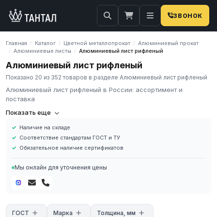
ЗВОНОК
Главная
Каталог
Цветной металлопрокат
Алюминиевый прокат
/
/
/
Алюминиевые листы
Алюминиевый лист рифленый
/
/
Алюминиевый лист рифленый
Показано 20 из 352 товаров в разделе Алюминиевый лист рифленый
Алюминиевый лист рифленый в России: ассортимент и
поставка
Алюминиевый рифленый лист
— листовой прокат с
Показать еще
противоскользящим рельефом. Его выбирают, когда важны
Наличие на складе
небольшой вес, коррозионная стойкость и более уверенное
Соответствие стандартам ГОСТ и ТУ
сцепление поверхности (по сравнению с гладким листом).
Обязательное наличие сертификатов
Какие бывают рифления
Квинтет
,
дуэт
и другие варианты
рисунка — под задачу и требования к внешнему виду.
Мы онлайн для уточнения цены
Рифление влияет на эксплуатационные свойства и область
применения. Толщина и формат Подберём
толщину
и
размер
листа
(раскрой/резка в размер — по запросу). Согласуем
требования к допускам и партии, подготовим документы
качества. Где применяют Настилы, площадки, ступени, трапы и
ГОСТ
Марка
Толщина, мм