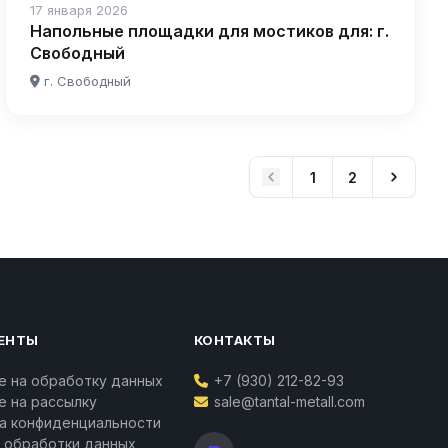
17 января 2026
Напольные площадки для мостиков для: г.
Свободный
г. Свободный
1
2
ЕНТЫ
КОНТАКТЫ
е на обработку данных
+7 (930) 212-82-93
Ваш личный менеджер
е на рассылку
sale@tantal-metall.com
Татьяна Воропаева
а конфиденциальности
Контакты
 обработки данных