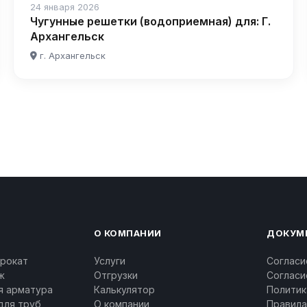
24 января 2026
Чугунные решетки (водоприемная) для: Г.
Архангельск
г. Архангельск
О КОМПАНИИ
ДОКУМ
рокат
Услуги
Согласи
ж
Отгрузки
Согласи
я арматура
Калькулятор
Политик
для труб
О компании
Правила