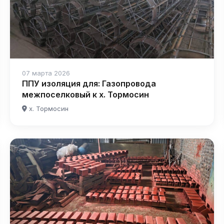
07 марта 2026
ППУ изоляция для: Газопровода
межпоселковый к х. Тормосин
х. Тормосин