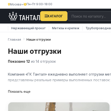
Пн–Пт 9:00–18:00
Москва
КАТАЛОГ
Нержавеющий прокат
Метизы и крепеж
Трубопроводна
Главная
Наши отгрузки
Наши отгрузки
Показано 12
из 14 отгрузок
Компания «ГК Тантал» ежедневно выполняет отгрузки мет
представлены реальные примеры выполненных поставок: о
Мы работаем с промышленными предприятиями, строитель
Показать еще
— в день обращения при наличии продукции. Каждая пос
сертификатов качества.
Для оформления заказа свяжитесь с нашими менеджерами 