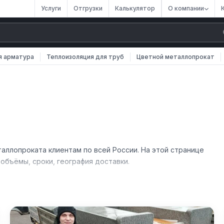
Услуги
Отгрузки
Калькулятор
О компании
я арматура
Теплоизоляция для труб
Цветной металлопрокат
аллопроката клиентам по всей России. На этой странице
бъёмы, сроки, география доставки.
ными компаниями и частными заказчиками. Отгрузка со склад
тавка сопровождается полным комплектом документов и
по телефону или через форму обратной связи на сайте.